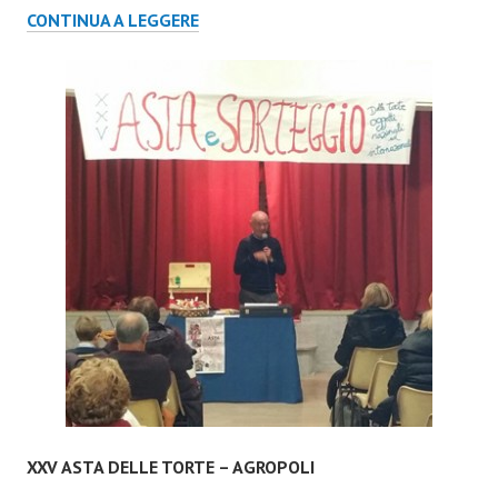
STAND
CONTINUA A LEGGERE
A
FAVORE
DI
ISI
NEL
CENTRO
COMMERCIALE
“I
PETALI”,
A
REGGIO
EMILIA
XXV ASTA DELLE TORTE – AGROPOLI