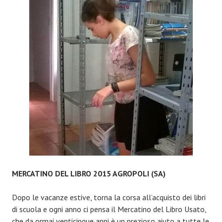
DI
TESTO
USATO
2016
A
REGGIO
EMILIA
MERCATINO DEL LIBRO 2015 AGROPOLI (SA)
Dopo le vacanze estive, torna la corsa all’acquisto dei libri
di scuola e ogni anno ci pensa il Mercatino del Libro Usato,
che da ormai venticinque anni è un prezioso aiuto a tutte le