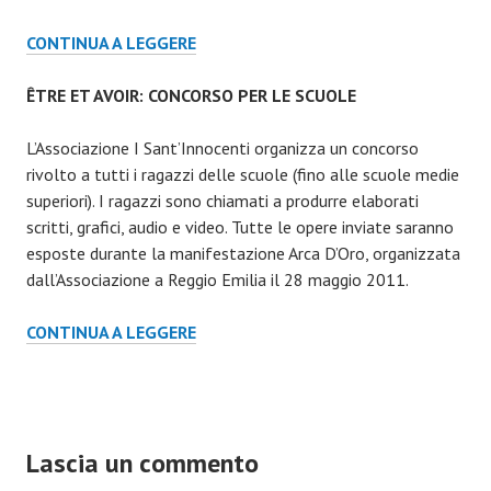
IDENTIDADES
CONTINUA A LEGGERE
NEGADAS
ÊTRE ET AVOIR: CONCORSO PER LE SCUOLE
L’Associazione I Sant’Innocenti organizza un concorso
rivolto a tutti i ragazzi delle scuole (fino alle scuole medie
superiori). I ragazzi sono chiamati a produrre elaborati
scritti, grafici, audio e video. Tutte le opere inviate saranno
esposte durante la manifestazione Arca D’Oro, organizzata
dall’Associazione a Reggio Emilia il 28 maggio 2011.
ÊTRE
CONTINUA A LEGGERE
ET
AVOIR:
CONCORSO
PER
Lascia un commento
LE
SCUOLE