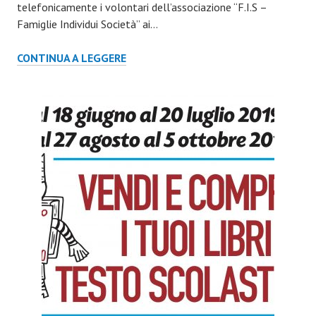
telefonicamente i volontari dell’associazione “F.I.S –
Famiglie Individui Società” ai…
CENA
CONTINUA A LEGGERE
LATINOAMERICANA
–
7
NOVEMBRE
2015
REGGIO
EMILIA