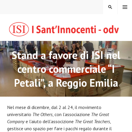
Vai
MENU
CERCA
al
contenuto
Stand a favore di ISI nel
centro commerciale “I
Petali”, a Reggio Emilia
Nel mese di dicembre, dal 2 al 24, il movimento
universitario
The Others
, con l’associazione
The Great
Company
e l’aiuto dell’associzione
The Great Teachers
,
gestisce uno spazio per fare i pacchi regalo durante il