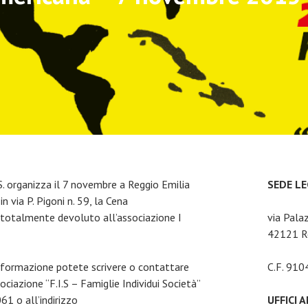
S. organizza il 7 novembre a Reggio Emilia
SEDE L
n via P. Pigoni n. 59, la Cena
à totalmente devoluto all’associazione I
via Pala
42121 Re
 informazione potete scrivere o contattare
C.F. 91
ciazione “F.I.S – Famiglie Individui Società”
 o all’indirizzo
UFFICI 