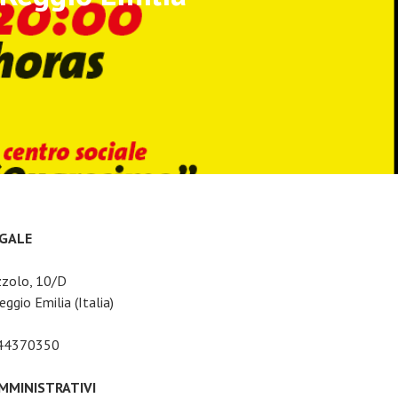
EGALE
zzolo, 10/D
ggio Emilia (Italia)
044370350
AMMINISTRATIVI