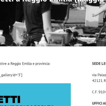
ative a Reggio Emilia e provincia:
SEDE L
gallery id=’3′]
via Pala
42121 Re
C.F. 91
UFFICI 