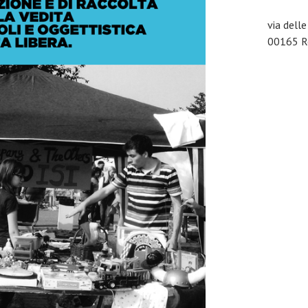
via dell
00165 Ro