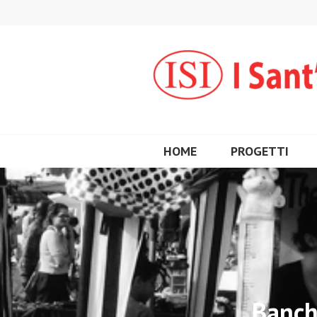
Vai
al
contenuto
HOME
PROGETTI
Banch