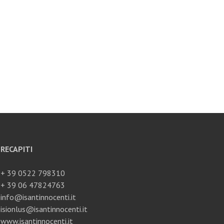
RECAPITI
+ 39 0522 798310
+ 39 06 47824763
info@isantinnocenti.it
isionlus@isantinnocenti.it
www.isantinnocenti.it