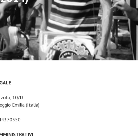
EGALE
zzolo, 10/D
ggio Emilia (Italia)
044370350
AMMINISTRATIVI