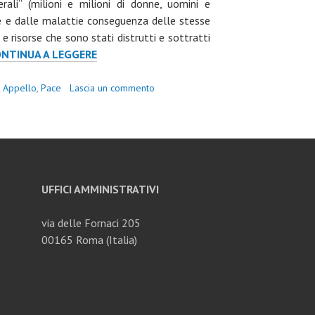
erali” (milioni e milioni di donne, uomini e
me e dalle malattie conseguenza delle stesse
e risorse che sono stati distrutti e sottratti
ISI
ONTINUA A LEGGERE
ADERISCE
ALL’APPELLO
g
Appello
,
Pace
Lascia un commento
PER
IL
RICONOSCIMENTO
DEL
DIRITTO
UMANO
UFFICI AMMINISTRATIVI
ALLA
PACE
via delle Fornaci 205
(TAVOLA
00165 Roma (Italia)
DELLA
PACE)