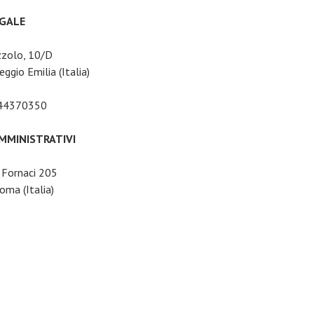
EGALE
zzolo, 10/D
ggio Emilia (Italia)
044370350
AMMINISTRATIVI
e Fornaci 205
ma (Italia)