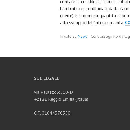
contare i cosiddetti “danni collat
bambini uccisi o dilaniati dalla fa
guerre) e l’immensa quantità di beni 
allo sviluppo dell’intera umanità.
C
Inviato su
News
Contrassegnato da ta
SDE LEGALE
via Palazzolo, 10/D
42121 Reggio Emilia (Italia)
C.F. 91044370350