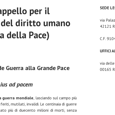
appello per il
SEDE L
 del diritto umano
via Pala
42121 Re
a della Pace)
C.F. 91
UFFICI 
via dell
de Guerra
alla Grande Pace
00165 Ro
o
ius ad pacem
ma guerra mondiale
, lasciando sul campo più
feriti, mutilati, invalidi. Le centinaia di guerre
o più di duecento milioni di morti, senza