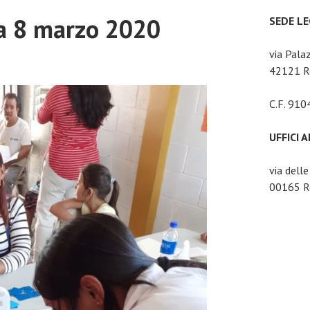
a 8 marzo 2020
SEDE L
via Pala
42121 Re
C.F. 91
UFFICI 
via dell
00165 Ro