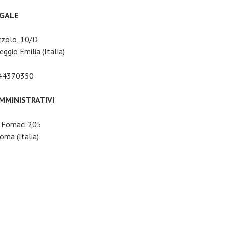
EGALE
zzolo, 10/D
ggio Emilia (Italia)
044370350
AMMINISTRATIVI
e Fornaci 205
ma (Italia)