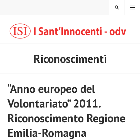
Vai
MENU
CERCA
al
contenuto
Riconoscimenti
“Anno europeo del
Volontariato” 2011.
Riconoscimento Regione
Emilia-Romagna