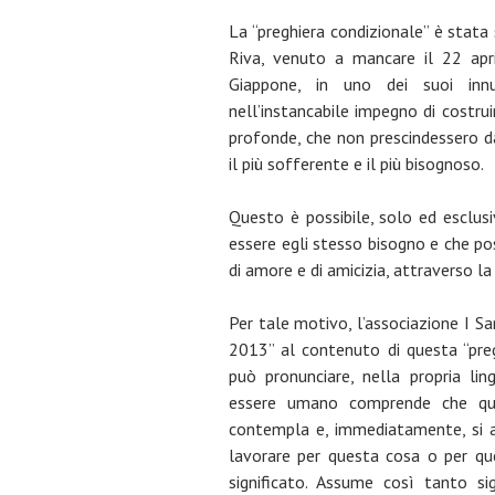
La “preghiera condizionale” è stata 
Riva, venuto a mancare il 22 apri
Giappone, in uno dei suoi inn
nell’instancabile impegno di costru
profonde, che non prescindessero da
il più sofferente e il più bisognoso.
Questo è possibile, solo ed esclu
essere egli stesso bisogno e che pos
di amore e di amicizia, attraverso la
Per tale motivo, l’associazione I Sa
2013” al contenuto di questa “pre
può pronunciare, nella propria lin
essere umano comprende che qu
contempla e, immediatamente, si avv
lavorare per questa cosa o per qu
significato. Assume così tanto si