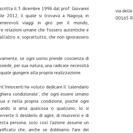
scritta il 3 dicembre 1996 dal prof. Giovanni
via dell
le 2012, il quale si trovava a Nagoya, in
00165 Ro
umerevoli viaggi in giro per il mondo,
ire relazioni umane che fossero autentiche e
ll’altro e, soprattutto, che non ignorassero
sivamente, se ogni uomo prende coscienza di
siede, per sua natura, una radicale necessità
 quale giungere alla propria realizzazione.
nt’Innocenti ha voluto dedicare il “calendario
ghiera condizionale”, che ogni essere umano
gua e nella propria condizione, poiché ogni
ando si ama qualcosa o qualcuno, lo si
erte il desiderio di agire, di muoversi e di
esta persona; solo così l’azione assume un
gnificato che, anche se dobbiamo fare dei