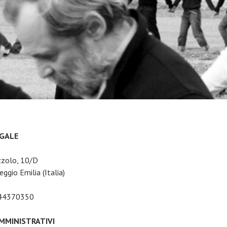
EGALE
zzolo, 10/D
ggio Emilia (Italia)
044370350
AMMINISTRATIVI