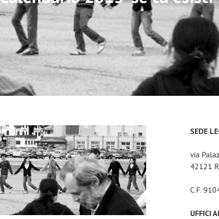
SEDE L
via Pala
42121 Re
C.F. 91
UFFICI 