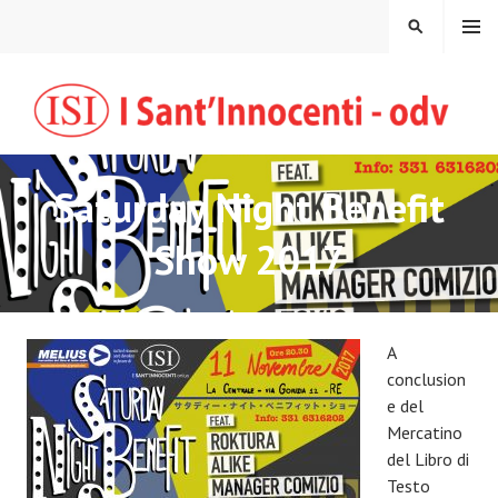
Vai
MENU
CERCA
al
contenuto
Saturday Night Benefit
Show 2017
A
conclusion
e del
Mercatino
del Libro di
Testo