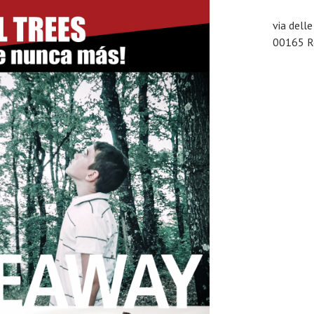
via dell
00165 Ro