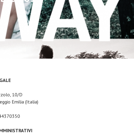
EGALE
zzolo, 10/D
ggio Emilia (Italia)
044370350
AMMINISTRATIVI