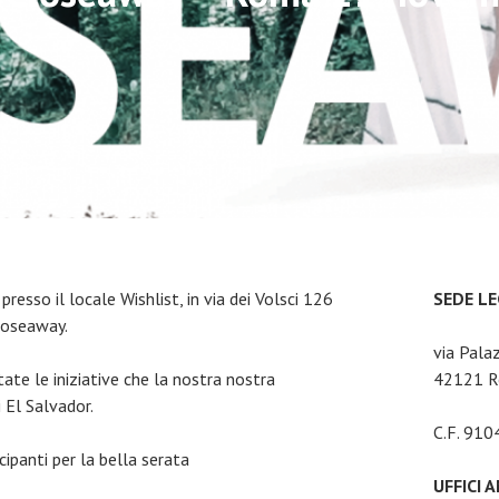
sso il locale Wishlist, in via dei Volsci 126
SEDE L
Closeaway.
via Pala
te le iniziative che la nostra nostra
42121 Re
 El Salvador.
C.F. 91
cipanti per la bella serata
UFFICI 