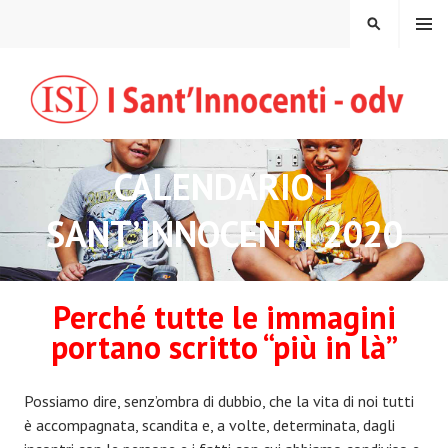
Vai
MENU
CERCA
al
contenuto
CALENDARIO I
SANT’INNOCENTI 2020
Perché tutte le immagini
portano scritto “più in là”
Possiamo dire, senz’ombra di dubbio, che la vita di noi tutti
è accompagnata, scandita e, a volte, determinata, dagli