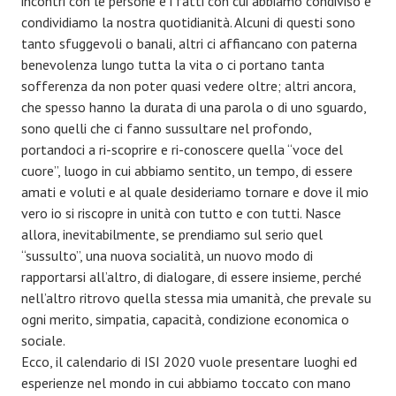
incontri con le persone e i fatti con cui abbiamo condiviso e
condividiamo la nostra quotidianità. Alcuni di questi sono
tanto sfuggevoli o banali, altri ci affiancano con paterna
benevolenza lungo tutta la vita o ci portano tanta
sofferenza da non poter quasi vedere oltre; altri ancora,
che spesso hanno la durata di una parola o di uno sguardo,
sono quelli che ci fanno sussultare nel profondo,
portandoci a ri-scoprire e ri-conoscere quella “voce del
cuore”, luogo in cui abbiamo sentito, un tempo, di essere
amati e voluti e al quale desideriamo tornare e dove il mio
vero io si riscopre in unità con tutto e con tutti. Nasce
allora, inevitabilmente, se prendiamo sul serio quel
“sussulto”, una nuova socialità, un nuovo modo di
rapportarsi all’altro, di dialogare, di essere insieme, perché
nell’altro ritrovo quella stessa mia umanità, che prevale su
ogni merito, simpatia, capacità, condizione economica o
sociale.
Ecco, il calendario di ISI 2020 vuole presentare luoghi ed
esperienze nel mondo in cui abbiamo toccato con mano