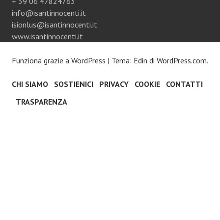
+ 39 06 47824763
info@isantinnocenti.it
isionlus@isantinnocenti.it
www.isantinnocenti.it
Funziona grazie a WordPress
|
Tema: Edin di
WordPress.com
.
CHI SIAMO
SOSTIENICI
PRIVACY
COOKIE
CONTATTI
TRASPARENZA