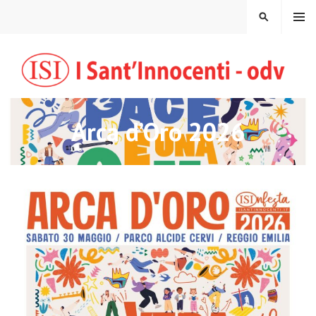
Vai
MENU
CERCA
al
contenuto
Arca d’Oro 2026