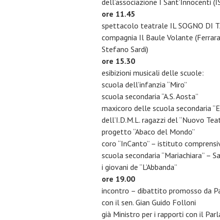
dell’associazione I Sant’Innocenti (I
ore 11.45
spettacolo teatrale IL SOGNO DI T
compagnia Il Baule Volante (Ferrara
Stefano Sardi)
ore 15.30
esibizioni musicali delle scuole:
scuola dell’infanzia “Miro”
scuola secondaria “A.S. Aosta”
maxicoro delle scuola secondaria “En
dell’I.D.M.L. ragazzi del “Nuovo Te
progetto “Abaco del Mondo”
coro “InCanto” – istituto comprensivo
scuola secondaria “Mariachiara” – Sa
i giovani de “L’Abbanda”
ore 19.00
incontro – dibattito promosso da 
con il sen. Gian Guido Folloni
già Ministro per i rapporti con il Pa