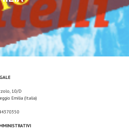
EGALE
zzolo, 10/D
ggio Emilia (Italia)
044370350
AMMINISTRATIVI