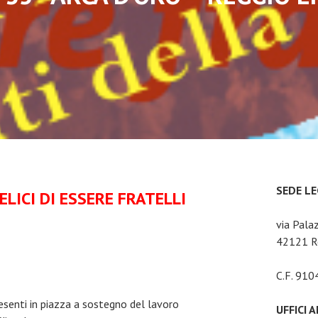
SEDE L
ELICI DI ESSERE FRATELLI
via Pala
42121 Re
C.F. 91
esenti in piazza a sostegno del lavoro
UFFICI 