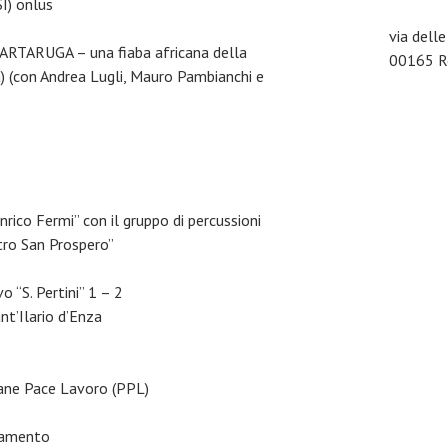
SI) onlus
via dell
ARTARUGA – una fiaba africana della
00165 Ro
) (con Andrea Lugli, Mauro Pambianchi e
rico Fermi” con il gruppo di percussioni
atro San Prospero”
 “S. Pertini” 1 – 2
nt’Ilario d’Enza
Pane Pace Lavoro (PPL)
rlamento