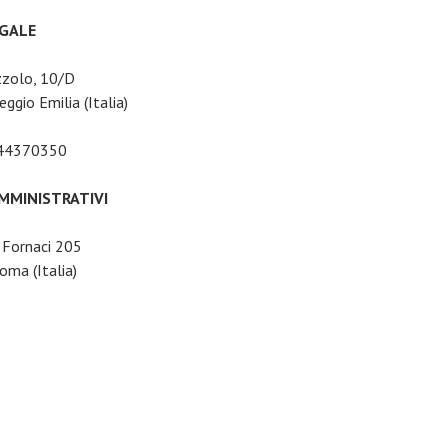
EGALE
zzolo, 10/D
ggio Emilia (Italia)
044370350
AMMINISTRATIVI
e Fornaci 205
ma (Italia)