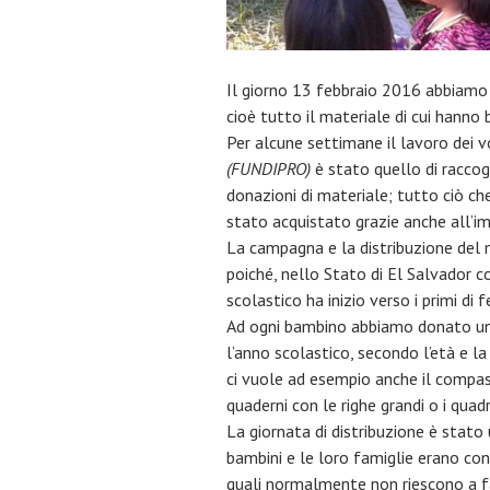
Il giorno 13 febbraio 2016 abbiamo
cioè tutto il materiale di cui hanno
Per alcune settimane il lavoro dei v
(FUNDIPRO)
è stato quello di raccog
donazioni di materiale; tutto ciò ch
stato acquistato grazie anche all’i
La campagna e la distribuzione del 
poiché, nello Stato di El Salvador co
scolastico ha inizio verso i primi di f
Ad ogni bambino abbiamo donato un 
l’anno scolastico, secondo l’età e la
ci vuole ad esempio anche il compasso,
quaderni con le righe grandi o i quadre
La giornata di distribuzione è stato
bambini e le loro famiglie erano co
quali normalmente non riescono a fa