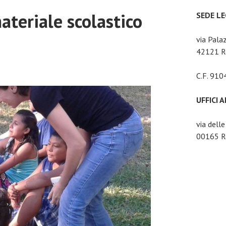
ateriale scolastico
SEDE L
via Pala
42121 Re
C.F. 91
UFFICI 
via dell
00165 Ro