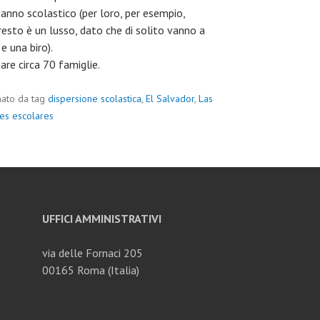
 anno scolastico (per loro, per esempio,
 resto è un lusso, dato che di solito vanno a
e una biro).
are circa 70 famiglie.
nato da tag
dispersione scolastica
,
El Salvador
,
Las
les escolares
UFFICI AMMINISTRATIVI
via delle Fornaci 205
00165 Roma (Italia)