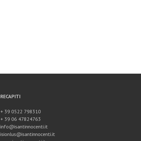
RECAPITI
+ 39 0522 798310
+ 39 06 47824763
info@isantinnocenti.it
isionlus@isantinnocenti.it