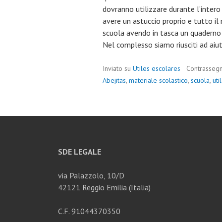
dovranno utilizzare durante l’intero
avere un astuccio proprio e tutto il
scuola avendo in tasca un quaderno 
Nel complesso siamo riusciti ad aiut
Inviato su
Utiles escolares
Contrasseg
Abejitas
,
materiale scolastico
,
scuola
,
uti
SDE LEGALE
via Palazzolo, 10/D
42121 Reggio Emilia (Italia)
C.F. 91044370350