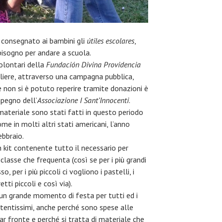
 consegnato ai bambini gli
útiles escolares
,
 bisogno per andare a scuola.
olontari della
Fundación Divina Providencia
liere, attraverso una campagna pubblica,
e non si è potuto reperire tramite donazioni è
mpegno dell’
Associazione I Sant’Innocenti
.
materiale sono stati fatti in questo periodo
me in molti altri stati americani, l’anno
ebbraio.
kit contenente tutto il necessario per
 classe che frequenta (così se per i più grandi
 per i più piccoli ci vogliono i pastelli, i
tti piccoli e così via).
 un grande momento di festa per tutti ed i
ntentissimi, anche perché sono spese alle
r fronte e perché si tratta di materiale che