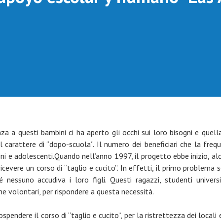
za a questi bambini ci ha aperto gli occhi sui loro bisogni e quel
il carattere di “dopo-scuola”. Il numero dei beneficiari che la fr
i e adolescenti.Quando nell’anno 1997, il progetto ebbe inizio, alcu
icevere un corso di “taglio e cucito”. In effetti, il primo problema 
nessuno accudiva i loro figli. Questi ragazzi, studenti univers
e volontari, per rispondere a questa necessità.
endere il corso di “taglio e cucito”, per la ristrettezza dei locali 