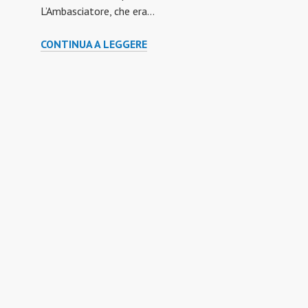
L’Ambasciatore, che era…
VISITA
CONTINUA A LEGGERE
DELL’AMBASCIATORE
ITALIANO
A
“LAS
ABEJITAS”